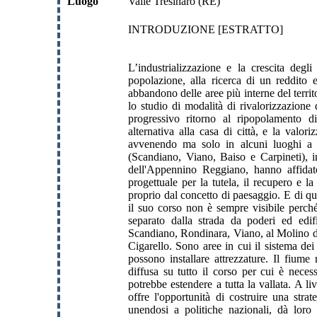
Luogo
Valle Tresinaro (RE)
INTRODUZIONE [ESTRATTO]
L’industrializzazione e la crescita deg
popolazione, alla ricerca di un reddito 
abbandono delle aree più interne del terri
lo studio di modalità di rivalorizzazione 
progressivo ritorno al ripopolamento d
alternativa alla casa di città, e la valor
avvenendo ma solo in alcuni luoghi a 
(Scandiano, Viano, Baiso e Carpineti), 
dell'Appennino Reggiano, hanno affidat
progettuale per la tutela, il recupero e la
proprio dal concetto di paesaggio. E di q
il suo corso non è sempre visibile perché
separato dalla strada da poderi ed edif
Scandiano, Rondinara, Viano, al Molino de
Cigarello. Sono aree in cui il sistema dei
possono installare attrezzature. Il fiume
diffusa su tutto il corso per cui è neces
potrebbe estendere a tutta la vallata. A 
offre l'opportunità di costruire una str
unendosi a politiche nazionali, dà loro