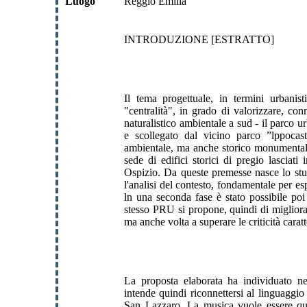
Luogo
Reggio Emilia
INTRODUZIONE [ESTRATTO]
Il tema progettuale, in termini urbanist
"centralità", in grado di valorizzare, co
naturalistico ambientale a sud - il parco u
e scollegato dal vicino parco ”lppocast
ambientale, ma anche storico monumentale,
sede di edifici storici di pregio lasciati
Ospizio. Da queste premesse nasce lo stu
l'analisi del contesto, fondamentale per esp
ln una seconda fase è stato possibile poi 
stesso PRU si propone, quindi di migliora
ma anche volta a superare le criticità caratt
La proposta elaborata ha individuato ne
intende quindi riconnettersi al linguaggio
San Lazzaro. La musica vuole essere quin