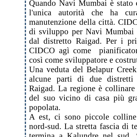
Quando Navi Mumbai è stato 
l'unica autorità che ha
cur
manutenzione della città. CI
di sviluppo per Navi Mumbai 
dal distretto
Raigad. Per i pri
CIDCO agì come pianificat
così come sviluppatore e costrut
Una veduta del Belapur Cree
alcune parti di due
distrett
Raigad. La regione è collinare
del suo vicino di casa più gr
popolata.
A est, ci sono piccole collin
nord-sud. La stretta
fascia di t
termina a Kalundre nel sud. 