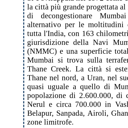
la città più grande
progettata a
di decongestionare Mumba
alternativo per le moltitudin
tutta
l'India, con 163 chilometr
giurisdizione della
Navi Mumb
(NMMC) e una superficie tota
Mumbai si trova sulla terrafe
Thane Creek. La città si este
Thane nel nord, a
Uran, nel su
quasi uguale a quello di M
popolazione di 2.600.000, di 
Nerul e
circa 700.000 in Vash
Belapur, Sanpada, Airoli,
Ghans
zone limitrofe.