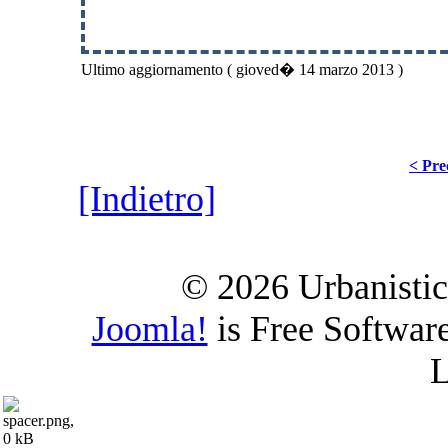
Ultimo aggiornamento ( gioved� 14 marzo 2013 )
< Pre
[Indietro]
© 2026 Urbanistica
Joomla!
is Free Softwar
L