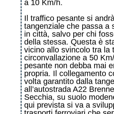
a 10 Km/h.
Il traffico pesante si andr
tangenziale che passa a s
in città, salvo per chi fos
della stessa. Questa è s
vicino allo svincolo tra la
circonvallazione a 50 Km/h 
pesante non debba mai ent
propria.
Il collegamento c
volta garantito dalla tang
all’autostrada A22 Brenne
Secchia, su suolo moden
qui prevista si va a svilu
trasporti ferroviari che se