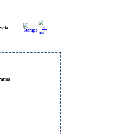
escia
 Parma