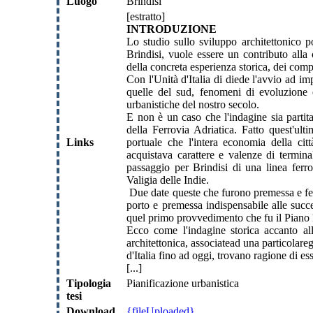
Luogo
Brindisi
[estratto]
INTRODUZIONE
Lo studio sullo sviluppo architettonico p
Brindisi, vuole essere un contributo alla
della concreta esperienza storica, dei compit
Con l'Unità d'Italia di diede l'avvio ad im
quelle del sud, fenomeni di evoluzione e
urbanistiche del nostro secolo.
E non è un caso che l'indagine sia partit
della Ferrovia Adriatica. Fatto quest'ul
Links
portuale che l'intera economia della cit
acquistava carattere e valenze di termina
passaggio per Brindisi di una linea fer
Valigia delle Indie.
Due date queste che furono premessa e fed
porto e premessa indispensabile alle succe
quel primo provvedimento che fu il Piano 
Ecco come l'indagine storica accanto all'
architettonica, associatead una particolareg
d'Italia fino ad oggi, trovano ragione di es
[...]
Tipologia
Pianificazione urbanistica
tesi
Download
{fileUploaded}