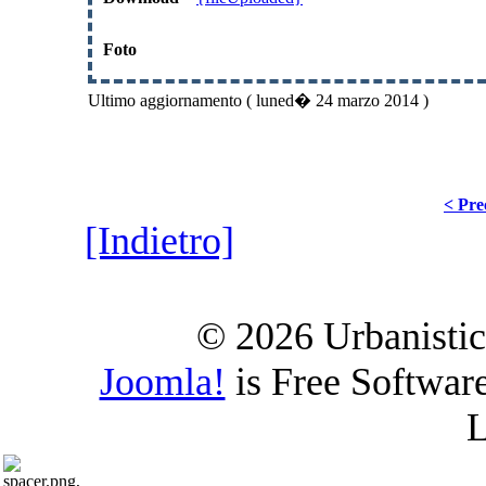
Foto
Ultimo aggiornamento ( luned� 24 marzo 2014 )
< Pre
[Indietro]
© 2026 Urbanistica
Joomla!
is Free Softwar
L