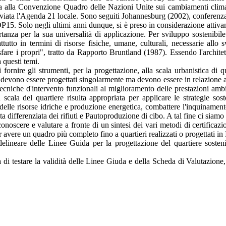
la alla Convenzione Quadro delle Nazioni Unite sui cambiamenti climati
avviata l'Agenda 21 locale. Sono seguiti Johannesburg (2002), conferenz
P15. Solo negli ultimi anni dunque, si è preso in considerazione attivam
tanza per la sua universalità di applicazione. Per sviluppo sostenibil
attutto in termini di risorse fisiche, umane, culturali, necessarie allo
sfare i propri", tratto da Rapporto Bruntland (1987). Essendo l'architet
 questi temi.
 fornire gli strumenti, per la progettazione, alla scala urbanistica di 
n devono essere progettati singolarmente ma devono essere in relazione a q
ecniche d'intervento funzionali al miglioramento delle prestazioni ambien
scala del quartiere risulta appropriata per applicare le strategie sos
 delle risorse idriche e produzione energetica, combattere l'inquinament
lta differenziata dei rifiuti e Pautoproduzione di cibo. A tal fine ci siamo 
conoscere e valutare a fronte di un sintesi dei vari metodi di certificazion
 avere un quadro più completo fino a quartieri realizzati o progettati in I
elineare delle Linee Guida per la progettazione del quartiere soste
 di testare la validità delle Linee Giuda e della Scheda di Valutazione,