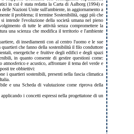
ci in cui è stata redatta la Carta di Aalborg (1994) e
a delle Nazioni Unite sull'ambiente, in aggiornamento a
ente il problema; il termine Sostenibilità, oggi più che
e si intende l'evoluzione della società umana nel pieno
 svolgimento di tutte le attività senza compromettere la
tura una scienza che modifica il territorio e l'ambiente
quartiere, di insediamenti con al centro l'uomo e le sue
uartieri che fanno della sostenibilità il filo conduttore
tali, energetiche e fruitive degli edifici e degli spazi
tenibili, in quanto consente di gestire questioni come:
o atmosferico e acustico, affrontare il tema del verde e
posti tre obbiettivi:
e i quartieri sostenibili, presenti nella fascia climatica
talia.
nibile e una Scheda di valutazione come riprova della
 applicando i concetti espressi nella progettatone di un