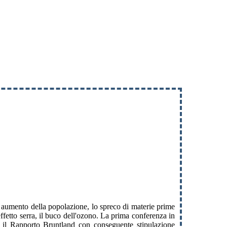
do aumento della popolazione, lo spreco di materie prime
l'effetto serra, il buco dell'ozono. La prima conferenza in
to il Rapporto Bruntland con conseguente stipulazione