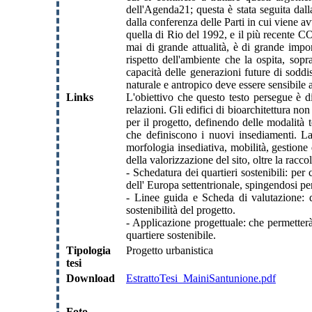
dell'Agenda21; questa è stata seguita dal
dalla conferenza delle Parti in cui viene 
quella di Rio del 1992, e il più recente CO
mai di grande attualità, è di grande impor
rispetto dell'ambiente che la ospita, sopr
capacità delle generazioni future di soddi
naturale e antropico deve essere sensibile a
Links
L'obiettivo che questo testo persegue è di
relazioni. Gli edifici di bioarchitettura no
per il progetto, definendo delle modalità t
che definiscono i nuovi insediamenti. La 
morfologia insediativa, mobilità, gestione
della valorizzazione del sito, oltre la racco
- Schedatura dei quartieri sostenibili: per 
dell' Europa settentrionale, spingendosi per
- Linee guida e Scheda di valutazione: d
sostenibilità del progetto.
- Applicazione progettuale: che permetterà
quartiere sostenibile.
Tipologia
Progetto urbanistica
tesi
Download
EstrattoTesi_MainiSantunione.pdf
Foto