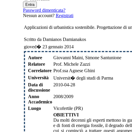
Password dimenticata?
Nessun account?
Registrati
Applicazioni di urbanistica sostenibile. Progettazione di un
Scritto da Damianos Damianakos
gioved� 23 gennaio 2014
Autore
Giovanni Maini, Simone Santunione
Relatore
Prof. Michele Zazzi
Correlatore
Prof.ssa Agnese Ghini
Università
Universit� degli studi di Parma
Data di
2010-04-28
discussione
Anno
2008/2009
Accademico
Luogo
Vicofertile (PR)
OBIETTIVI
Da molti decenni gli esperti mettono in gua
e di fonti di energia fossile, il degrado del
cui si cominciò a trattare questi argome