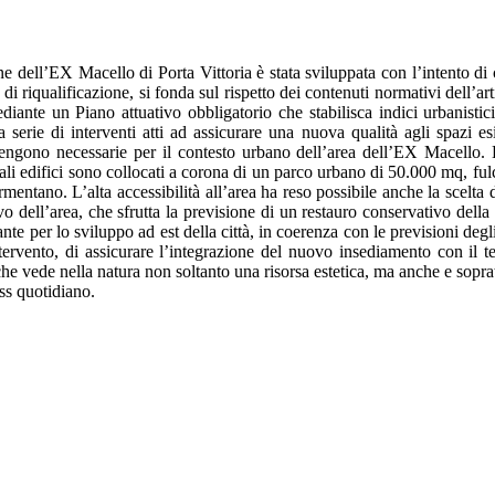
one dell’EX Macello di Porta Vittoria è stata sviluppata con l’intento 
 di riqualificazione, si fonda sul rispetto dei contenuti normativi dell’
ediante un Piano attuativo obbligatorio che stabilisca indici urbanistici 
 serie di interventi atti ad assicurare una nuova qualità agli spazi esi
tengono necessarie per il contesto urbano dell’area dell’EX Macello. 
 tali edifici sono collocati a corona di un parco urbano di 50.000 mq, ful
mentano. L’alta accessibilità all’area ha reso possibile anche la scelta d
o dell’area, che sfrutta la previsione di un restauro conservativo della
nte per lo sviluppo ad est della città, in coerenza con le previsioni degli
intervento, di assicurare l’integrazione del nuovo insediamento con il t
i, che vede nella natura non soltanto una risorsa estetica, ma anche e sopra
ess quotidiano.