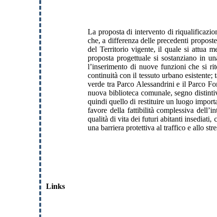
La proposta di intervento di riqualificazi
che, a differenza delle precedenti proposte
del Territorio vigente, il quale si attua m
proposta progettuale si sostanziano in una
l’inserimento di nuove funzioni che si ri
continuità con il tessuto urbano esistente;
verde tra Parco Alessandrini e il Parco For
nuova biblioteca comunale, segno distintiv
quindi quello di restituire un luogo importa
favore della fattibilità complessiva dell’
qualità di vita dei futuri abitanti insediat
una barriera protettiva al traffico e allo str
Links