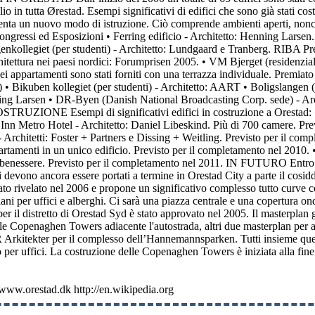
o in tutta Ørestad. Esempi significativi di edifici che sono già stati c
esenta un nuovo modo di istruzione. Ciò comprende ambienti aperti, nonc
gressi ed Esposizioni • Ferring edificio - Architetto: Henning Larsen. U
genkollegiet (per studenti) - Architetto: Lundgaard e Tranberg. RIBA
itettura nei paesi nordici: Forumprisen 2005. • VM Bjerget (residenzial
i appartamenti sono stati forniti con una terrazza individuale. Premiat
) • Bikuben kollegiet (per studenti) - Architetto: AART • Boligslangen (r
ning Larsen • DR-Byen (Danish National Broadcasting Corp. sede) - Arch
OSTRUZIONE Esempi di significativi edifici in costruzione a Orestad: 
Inn Metro Hotel - Architetto: Daniel Libeskind. Più di 700 camere. Pre
 Architetti: Foster + Partners e Dissing + Weitling. Previsto per il co
artamenti in un unico edificio. Previsto per il completamento nel 2010. 
 benessere. Previsto per il completamento nel 2011. IN FUTURO Entro i p
i devono ancora essere portati a termine in Orestad City a parte il cosid
to rivelato nel 2006 e propone un significativo complesso tutto curve cost
ni per uffici e alberghi. Ci sarà una piazza centrale e una copertura ondu
er il distretto di Orestad Syd è stato approvato nel 2005. Il masterplan g
le Copenaghen Towers adiacente l'autostrada, altri due masterplan per al
rkitekter per il complesso dell’Hannemannsparken. Tutti insieme quest
 per uffici. La costruzione delle Copenaghen Towers è iniziata alla fin
w.orestad.dk http://en.wikipedia.org