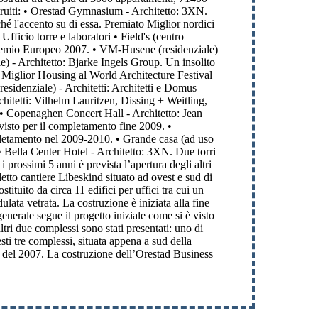
ostruiti: • Orestad Gymnasium - Architetto: 3XN.
hé l'accento su di essa. Premiato Miglior nordici
fficio torre e laboratori • Field's (centro
 Premio Europeo 2007. • VM-Husene (residenziale)
e) - Architetto: Bjarke Ingels Group. Un insolito
o Miglior Housing al World Architecture Festival
esidenziale) - Architetti: Architetti e Domus
itetti: Vilhelm Lauritzen, Dissing + Weitling,
• Copenaghen Concert Hall - Architetto: Jean
visto per il completamento fine 2009. •
mpletamento nel 2009-2010. • Grande casa (ad uso
• Bella Center Hotel - Architetto: 3XN. Due torri
rossimi 5 anni è prevista l’apertura degli altri
detto cantiere Libeskind situato ad ovest e sud di
ituito da circa 11 edifici per uffici tra cui un
lata vetrata. La costruzione è iniziata alla fine
enerale segue il progetto iniziale come si è visto
tri due complessi sono stati presentati: uno di
i tre complessi, situata appena a sud della
e del 2007. La costruzione dell’Orestad Business