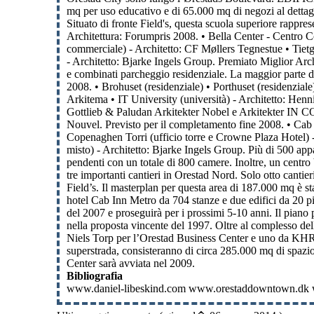
mq per uso educativo e di 65.000 mq di negozi al dettagli
Situato di fronte Field's, questa scuola superiore rappr
Architettura: Forumpris 2008. • Bella Center - Centro Con
commerciale) - Architetto: CF Møllers Tegnestue • Tiet
- Architetto: Bjarke Ingels Group. Premiato Miglior Arch
e combinati parcheggio residenziale. La maggior parte de
2008. • Brohuset (residenziale) • Porthuset (residenziale
Arkitema • IT University (università) - Architetto: Hen
Gottlieb & Paludan Arkitekter Nobel e Arkitekter IN C
Nouvel. Previsto per il completamento fine 2008. • Cab 
Copenaghen Torri (ufficio torre e Crowne Plaza Hotel) -
misto) - Architetto: Bjarke Ingels Group. Più di 500 app
pendenti con un totale di 800 camere. Inoltre, un centro
tre importanti cantieri in Orestad Nord. Solo otto cantier
Field’s. Il masterplan per questa area di 187.000 mq è sta
hotel Cab Inn Metro da 704 stanze e due edifici da 20 pia
del 2007 e proseguirà per i prossimi 5-10 anni. Il piano p
nella proposta vincente del 1997. Oltre al complesso del
Niels Torp per l’Orestad Business Center e uno da KHR A
superstrada, consisteranno di circa 285.000 mq di spazio
Center sarà avviata nel 2009.
Bibliografia
www.daniel-libeskind.com www.orestaddowntown.dk ww