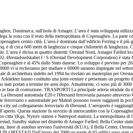
enaghen, Danimarca, sull'isola di Amager. L'area è stata sviluppata uti
lega la zona con il resto della metropolitana di Copenaghen. La parte ce
naghen centro città. L'area è dominata dall’edificio Ferring e il più g
 mq, è di circa 600 metri di larghezza e cinque chilometri di lunghezza. 
e. L'area è divisa in quattro distretti: Orestad Nord, Amager Fælled 
992. Ørestadsselskabet I / S (Orestad Development Corporation) è stata f
Copenaghen e al 45% dallo Stato danese. Lo sviluppo è previsto per 20/3
00 vi si recheranno per studiare e 60000 saranno impiegate nel settore.
le di architettura indetto nel 1994 ha rivelato un masterplan per Orestad,
itekter hanno costituito una joint-venture e presentato un progetto defi
ono stati portati a termine tre anni dopo. Attualmente, ci sono più di 3
sono in fase di costruzione. TRASPORTI La principale arteria stradale d
a Øresund autostrada E20 e l'Øresund ferroviaria passano attraverso Ore
te ferroviario e autostradale per Malmö possono essere raggiunti in poch
nter-city sul collegamento ferroviario di Øresund. L'aeroporto è raggiungi
l’aperto. Questa stazione fa servizio di interscambio con la Copenaghen
o citta '(Kgs. Nytorv station e Nørreport station). La metropolitana di
tad, Sundby station nel distretto di Amager Fælled, Bella Center station
nta, linee di autobus servono l'università (KUA), il Bella Center, Orest
IN ORESTAD Dall’inizio del 2000 un totale di 65 edifici sono stati cos