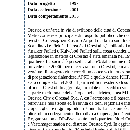
Data progetto
1997
Data costruzione
2001
Data completamento
2015
Orestad è un’area in via di sviluppo della città di Cop
Metro come rete principale di trasporto pubblico che col
ovest di Copenaghen Kastrup Airport e 5 km a sud di Cope
Scandinavia: Field’s. L'area è di Ørestad 3,1 milioni di
Amager Fælled e Kalvebod Fælled sulla costa occidental
legislazione in materia di Orestad è stata emanata nel 1
quartiere. La società è posseduta al 55% dal comune di 
prevede che 20000 persone vivranno in Orestad, circa 200
venduto. Il progetto vincitore di un concorso internaziona
di progettazione finlandese APRT e quello danese KHR Ark
stato completato nel 2001. I primi edifici residenziali s
uffici in Orestad. In aggiunta, un totale di 13 edifici 
la parte meridionale della Copenaghen Metro, linea M1. L
Orestad City e Orestad Syd. A est l'aeroporto e il passan
ferroviaria nella zona ed è servita da treni regionali e i
Copenaghen è raggiungibile in 7 minuti. La stazione è al
oltre ad un collegamento alternativo a Copenaghen Centr
Brygge station e DR-Byen station nel quartiere Nord Ores
e Vestamager station nel distretto Orestad Syd. In aggiu
Orestad City sono lungo l’Ørestads Boulevard. EDIFICI 