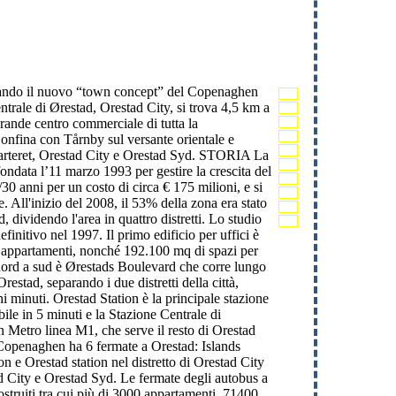
lizzando il nuovo “town concept” del Copenaghen
ntrale di Ørestad, Orestad City, si trova 4,5 km a
rande centro commerciale di tutta la
Confina con Tårnby sul versante orientale e
kvarteret, Orestad City e Orestad Syd. STORIA La
ondata l’11 marzo 1993 per gestire la crescita del
0 anni per un costo di circa € 175 milioni, e si
 All'inizio del 2008, il 53% della zona era stato
 dividendo l'area in quattro distretti. Lo studio
nitivo nel 1997. Il primo edificio per uffici è
000 appartamenti, nonché 192.100 mq di spazi per
a nord a sud è Ørestads Boulevard che corre lungo
stad, separando i due distretti della città,
i minuti. Orestad Station è la principale stazione
bile in 5 minuti e la Stazione Centrale di
 Metro linea M1, che serve il resto di Orestad
 Copenaghen ha 6 fermate a Orestad: Islands
 e Orestad station nel distretto di Orestad City
ad City e Orestad Syd. Le fermate degli autobus a
truiti tra cui più di 3000 appartamenti, 71400