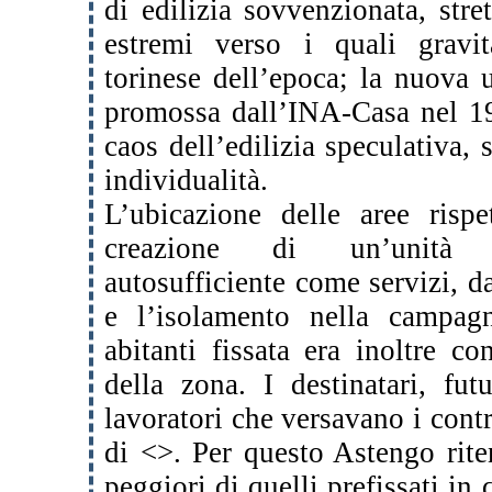
di edilizia sovvenzionata, str
estremi verso i quali gravit
torinese dell’epoca; la nuova u
promossa dall’INA-Casa nel 19
caos dell’edilizia speculativa, 
individualità.
L’ubicazione delle aree risp
creazione di un’unità sa
autosufficiente come servizi, da
e l’isolamento nella campagna
abitanti fissata era inoltre co
della zona. I destinatari, futu
lavoratori che versavano i contr
di <>. Per questo Astengo rite
peggiori di quelli prefissati in