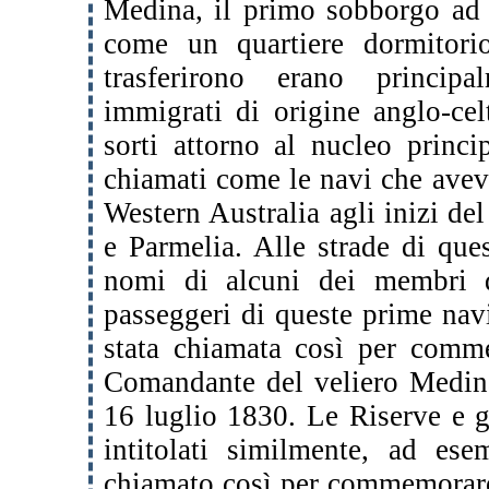
Medina, il primo sobborgo ad e
come un quartiere dormitori
trasferirono erano princip
immigrati di origine anglo-celti
sorti attorno al nucleo princ
chiamati come le navi che avev
Western Australia agli inizi d
e Parmelia. Alle strade di quest
nomi di alcuni dei membri d
passeggeri di queste prime nav
stata chiamata così per comme
Comandante del veliero Medina
16 luglio 1830. Le Riserve e gl
intitolati similmente, ad es
chiamato così per commemorar