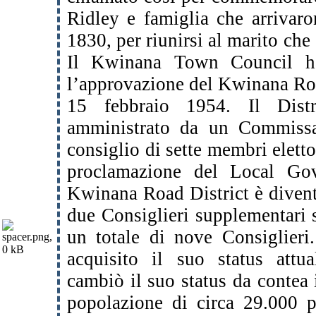
Ridley e famiglia che arrivar
1830, per riunirsi al marito che 
Il Kwinana Town Council ha
l’approvazione del Kwinana Roa
15 febbraio 1954. Il Distr
amministrato da un Commissar
consiglio di sette membri elett
proclamazione del Local Go
Kwinana Road District è diven
due Consiglieri supplementari s
un totale di nove Consiglieri
acquisito il suo status attu
cambiò il suo status da contea
popolazione di circa 29.000 p