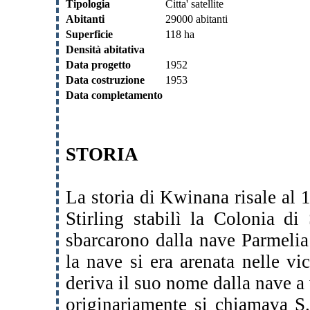
Tipologia
Citta' satellite
Abitanti
29000 abitanti
Superficie
118 ha
Densità abitativa
Data progetto
1952
Data costruzione
1953
Data completamento
STORIA
La storia di Kwinana risale al
Stirling stabilì la Colonia d
sbarcarono dalla nave Parmeli
la nave si era arenata nelle vi
deriva il suo nome dalla nave 
originariamente si chiamava S.