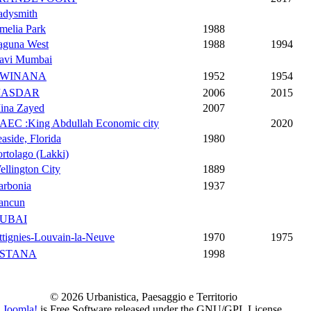
adysmith
melia Park
1988
aguna West
1988
1994
avi Mumbai
WINANA
1952
1954
ASDAR
2006
2015
ina Zayed
2007
AEC :King Abdullah Economic city
2020
aside, Florida
1980
ortolago (Lakki)
ellington City
1889
arbonia
1937
ancun
UBAI
ttignies-Louvain-la-Neuve
1970
1975
STANA
1998
© 2026 Urbanistica, Paesaggio e Territorio
Joomla!
is Free Software released under the GNU/GPL License.