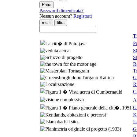
Password dimenticata?
Nessun account?
Registrati
T
P
S
S
R
T
G
R
C
Au
G
K
Is
G
B