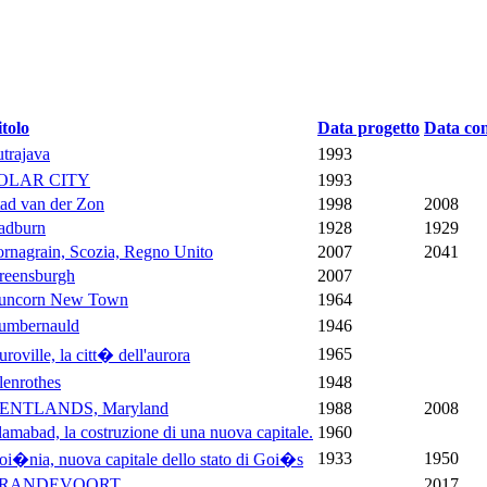
itolo
Data progetto
Data co
utrajava
1993
OLAR CITY
1993
tad van der Zon
1998
2008
adburn
1928
1929
ornagrain, Scozia, Regno Unito
2007
2041
reensburgh
2007
uncorn New Town
1964
umbernauld
1946
1965
roville, la citt� dell'aurora
lenrothes
1948
ENTLANDS, Maryland
1988
2008
lamabad, la costruzione di una nuova capitale.
1960
1933
1950
oi�nia, nuova capitale dello stato di Goi�s
RANDEVOORT
2017