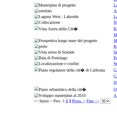
L
A
L
N
K
M
M
K
Se
P
W
C
C
D
O
A
<< Inizio
< Prec.
1
2
3
Pross. >
Fine >>