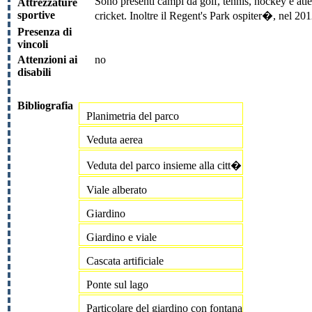
Sono presenti campi da golf, tennis, hockey e atle
Attrezzature
sportive
cricket. Inoltre il Regent's Park ospiter�, nel 201
Presenza di
vincoli
Attenzioni ai
no
disabili
Bibliografia
Planimetria del parco
Veduta aerea
Veduta del parco insieme alla citt�
Viale alberato
Giardino
Giardino e viale
Cascata artificiale
Ponte sul lago
Particolare del giardino con fontana