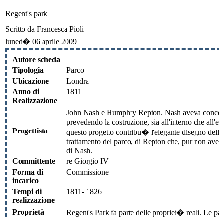
Regent's park
Scritto da Francesca Pioli
luned� 06 aprile 2009
Autore scheda
Tipologia
Parco
Ubicazione
Londra
Anno di
1811
Realizzazione
John Nash e Humphry Repton. Nash aveva concepito
prevedendo la costruzione, sia all'interno che all'es
Progettista
questo progetto contribu� l'elegante disegno dell'
trattamento del parco, di Repton che, pur non aven
di Nash.
Committente
re Giorgio IV
Forma di
Commissione
incarico
Tempi di
1811- 1826
realizzazione
Proprietà
Regent's Park fa parte delle propriet� reali. Le 